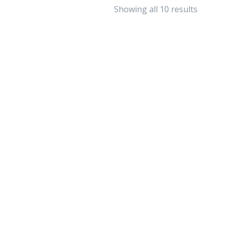
Showing all 10 results
CUNA NIDO COLECHO TRADICIONAL, BLANCO |M|
$
34.990