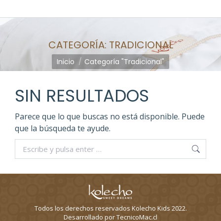
CATEGORÍA:
TRADICIONAL
Estás aquí:
Inicio
Categoría "Tradicional"
SIN RESULTADOS
Parece que lo que buscas no está disponible. Puede
que la búsqueda te ayude.
Buscar:
Todos los derechos reservados Kolecho Kids 2022.
Desarrollado por TecnicoMac.cl